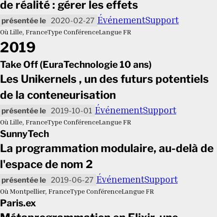
de réalité : gérer les effets
Événement
Support
2020-02-27
Où
Lille, France
Type
Conférence
Langue
FR
2019
Take Off (EuraTechnologie 10 ans)
Les Unikernels , un des futurs potentiels
de la conteneurisation
Événement
Support
2019-10-01
Où
Lille, France
Type
Conférence
Langue
FR
SunnyTech
La programmation modulaire, au-delà de
l'espace de nom 2
Événement
Support
2019-06-27
Où
Montpellier, France
Type
Conférence
Langue
FR
Paris.ex