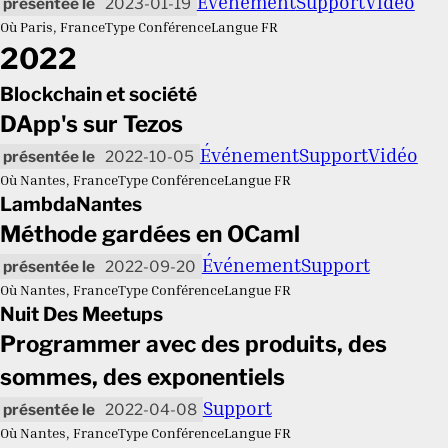
Événement
Support
Vidéo
2023-01-19
Où
Paris, France
Type
Conférence
Langue
FR
2022
Blockchain et société
DApp's sur Tezos
Événement
Support
Vidéo
2022-10-05
Où
Nantes, France
Type
Conférence
Langue
FR
LambdaNantes
Méthode gardées en OCaml
Événement
Support
2022-09-20
Où
Nantes, France
Type
Conférence
Langue
FR
Nuit Des Meetups
Programmer avec des produits, des
sommes, des exponentiels
Support
2022-04-08
Où
Nantes, France
Type
Conférence
Langue
FR