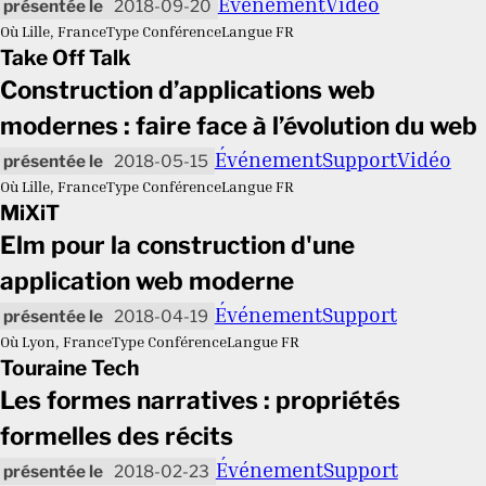
Événement
Vidéo
2018-09-20
Où
Lille, France
Type
Conférence
Langue
FR
Take Off Talk
Construction d’applications web
modernes : faire face à l’évolution du web
Événement
Support
Vidéo
2018-05-15
Où
Lille, France
Type
Conférence
Langue
FR
MiXiT
Elm pour la construction d'une
application web moderne
Événement
Support
2018-04-19
Où
Lyon, France
Type
Conférence
Langue
FR
Touraine Tech
Les formes narratives : propriétés
formelles des récits
Événement
Support
2018-02-23