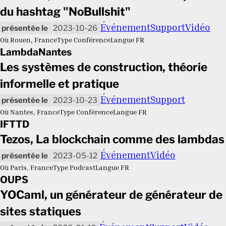
du hashtag "NoBullshit"
Événement
Support
Vidéo
2023-10-26
Où
Rouen, France
Type
Conférence
Langue
FR
LambdaNantes
Les systèmes de construction, théorie
informelle et pratique
Événement
Support
2023-10-23
Où
Nantes, France
Type
Conférence
Langue
FR
IFTTD
Tezos, La blockchain comme des lambdas
Événement
Vidéo
2023-05-12
Où
Paris, France
Type
Podcast
Langue
FR
OUPS
YOCaml, un générateur de générateur de
sites statiques