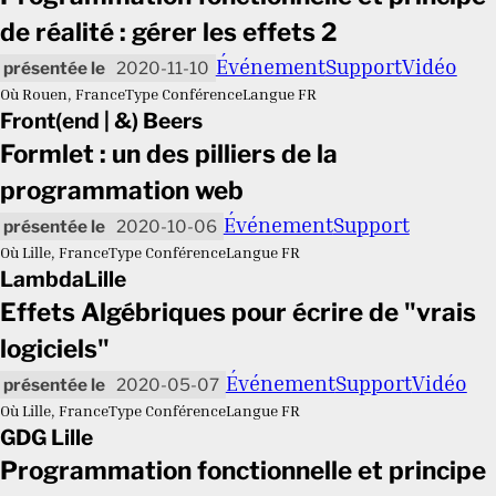
de réalité : gérer les effets 2
Événement
Support
Vidéo
2020-11-10
Où
Rouen, France
Type
Conférence
Langue
FR
Front(end | &) Beers
Formlet : un des pilliers de la
programmation web
Événement
Support
2020-10-06
Où
Lille, France
Type
Conférence
Langue
FR
LambdaLille
Effets Algébriques pour écrire de "vrais
logiciels"
Événement
Support
Vidéo
2020-05-07
Où
Lille, France
Type
Conférence
Langue
FR
GDG Lille
Programmation fonctionnelle et principe