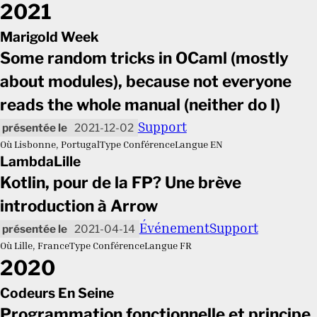
2021
Marigold Week
Some random tricks in OCaml (mostly
about modules), because not everyone
reads the whole manual (neither do I)
Support
2021-12-02
Où
Lisbonne, Portugal
Type
Conférence
Langue
EN
LambdaLille
Kotlin, pour de la FP? Une brève
introduction à Arrow
Événement
Support
2021-04-14
Où
Lille, France
Type
Conférence
Langue
FR
2020
Codeurs En Seine
Programmation fonctionnelle et principe