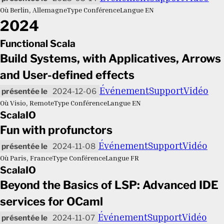
Où
Berlin, Allemagne
Type
Conférence
Langue
EN
2024
Functional Scala
Build Systems, with Applicatives, Arrows
and User-defined effects
Événement
Support
Vidéo
2024-12-06
Où
Visio, Remote
Type
Conférence
Langue
EN
ScalaIO
Fun with profunctors
Événement
Support
Vidéo
2024-11-08
Où
Paris, France
Type
Conférence
Langue
FR
ScalaIO
Beyond the Basics of LSP: Advanced IDE
services for OCaml
Événement
Support
Vidéo
2024-11-07