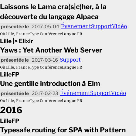
Laissons le Lama cra(s|c)her, à la
découverte du langage Alpaca
Événement
Support
Vidéo
2017-05-04
Où
Lille, France
Type
Conférence
Langue
FR
Lille |> Elixir
Yaws : Yet Another Web Server
Support
2017-03-16
Où
Lille, France
Type
Conférence
Langue
FR
LilleFP
Une gentille introduction à Elm
Événement
Support
Vidéo
2017-02-23
Où
Lille, France
Type
Conférence
Langue
FR
2016
LilleFP
Typesafe routing for SPA with Pattern