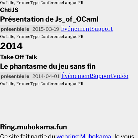
Où
Lille, France
Type
Conférence
Langue
FR
ChtiJS
Présentation de Js_of_OCaml
Événement
Support
2015-03-19
Où
Lille, France
Type
Conférence
Langue
FR
2014
Take Off Talk
Le phantasme du jeu sans fin
Événement
Support
Vidéo
2014-04-01
Où
Lille, France
Type
Conférence
Langue
FR
Ring.muhokama.fun
Ce site fait partie du
webring Muhokama
. Je vous