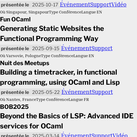
Événement
Support
Vidéo
2025-10-17
Où
Singapour, Singapour
Type
Conférence
Langue
EN
Fun OCaml
Generating Static Websites the
Functional Programming Way
Événement
Support
2025-09-15
Où
Varsovie, Pologne
Type
Conférence
Langue
EN
Nuit des Meetups
Building a timetracker, in functional
programming, using OCaml and Lisp
Événement
Support
2025-05-22
Où
Nantes, France
Type
Conférence
Langue
FR
BOB2025
Beyond the Basics of LSP: Advanced IDE
services for OCaml
Événement
Support
Vidéo
2025-03-14