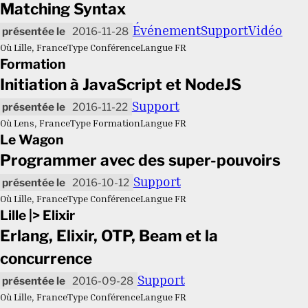
Matching Syntax
Événement
Support
Vidéo
2016-11-28
Où
Lille, France
Type
Conférence
Langue
FR
Formation
Initiation à JavaScript et NodeJS
Support
2016-11-22
Où
Lens, France
Type
Formation
Langue
FR
Le Wagon
Programmer avec des super-pouvoirs
Support
2016-10-12
Où
Lille, France
Type
Conférence
Langue
FR
Lille |> Elixir
Erlang, Elixir, OTP, Beam et la
concurrence
Support
2016-09-28
Où
Lille, France
Type
Conférence
Langue
FR