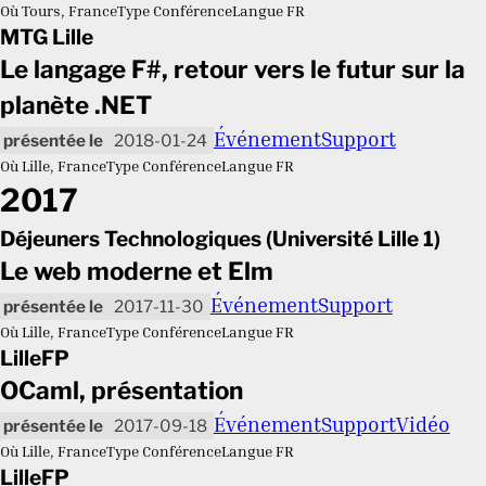
Où
Tours, France
Type
Conférence
Langue
FR
MTG Lille
Le langage F#, retour vers le futur sur la
planète .NET
Événement
Support
2018-01-24
Où
Lille, France
Type
Conférence
Langue
FR
2017
Déjeuners Technologiques (Université Lille 1)
Le web moderne et Elm
Événement
Support
2017-11-30
Où
Lille, France
Type
Conférence
Langue
FR
LilleFP
OCaml, présentation
Événement
Support
Vidéo
2017-09-18
Où
Lille, France
Type
Conférence
Langue
FR
LilleFP