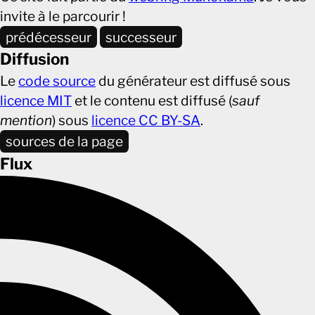
invite à le parcourir !
prédécesseur
successeur
Diffusion
Le
code source
du générateur est diffusé sous
licence MIT
et le contenu est diffusé (
sauf
mention
) sous
licence CC BY-SA
.
sources de la page
Flux