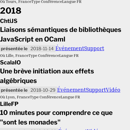
Où
Tours, France
Type
Conférence
Langue
FR
2018
ChtiJS
Liaisons sémantiques de bibliothèques
JavaScript en OCaml
Événement
Support
2018-11-14
Où
Lille, France
Type
Conférence
Langue
FR
ScalaIO
Une brève initiation aux effets
algébriques
Événement
Support
Vidéo
2018-10-29
Où
Lyon, France
Type
Conférence
Langue
FR
LilleFP
10 minutes pour comprendre ce que
"sont les monades"