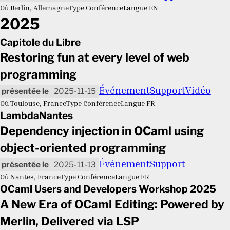
Où
Berlin, Allemagne
Type
Conférence
Langue
EN
2025
Capitole du Libre
Restoring fun at every level of web
programming
Événement
Support
Vidéo
2025-11-15
Où
Toulouse, France
Type
Conférence
Langue
FR
LambdaNantes
Dependency injection in OCaml using
object-oriented programming
Événement
Support
2025-11-13
Où
Nantes, France
Type
Conférence
Langue
FR
OCaml Users and Developers Workshop 2025
A New Era of OCaml Editing: Powered by
Merlin, Delivered via LSP