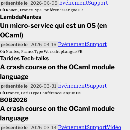
Événement
Support
2026-06-05
Où
Rouen, France
Type
Conférence
Langue
FR
LambdaNantes
Un micro-service qui est un OS (en
OCaml)
Événement
Support
2026-04-16
Où
Nantes, France
Type
Workshop
Langue
FR
Tarides Tech-talks
A crash course on the OCaml module
language
Événement
Support
2026-03-31
Où
France, Paris
Type
Conférence
Langue
EN
BOB2026
A crash course on the OCaml module
language
Événement
Support
Vidéo
2026-03-13