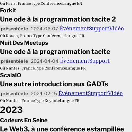
Où
Paris, France
Type
Conférence
Langue
EN
Forkit
Une ode à la programmation tacite 2
Événement
Support
Vidéo
2024-06-07
Où
Rouen, France
Type
Conférence
Langue
FR
Nuit Des Meetups
Une ode à la programmation tacite
Événement
Support
2024-04-04
Où
Nantes, France
Type
Conférence
Langue
FR
ScalaIO
Une autre introduction aux GADTs
Événement
Support
Vidéo
2024-02-15
Où
Nantes, France
Type
Keynote
Langue
FR
2023
Codeurs En Seine
Le Web3, à une conférence estampillée