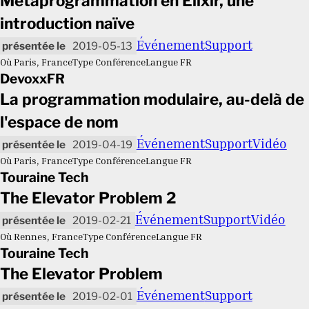
Métaprogrammation en Elixir, une
introduction naïve
Événement
Support
2019-05-13
Où
Paris, France
Type
Conférence
Langue
FR
DevoxxFR
La programmation modulaire, au-delà de
l'espace de nom
Événement
Support
Vidéo
2019-04-19
Où
Paris, France
Type
Conférence
Langue
FR
Touraine Tech
The Elevator Problem 2
Événement
Support
Vidéo
2019-02-21
Où
Rennes, France
Type
Conférence
Langue
FR
Touraine Tech
The Elevator Problem
Événement
Support
2019-02-01