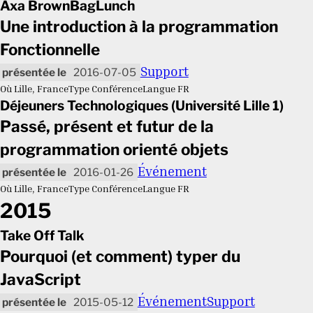
Axa BrownBagLunch
Une introduction à la programmation
Fonctionnelle
Support
2016-07-05
Où
Lille, France
Type
Conférence
Langue
FR
Déjeuners Technologiques (Université Lille 1)
Passé, présent et futur de la
programmation orienté objets
Événement
2016-01-26
Où
Lille, France
Type
Conférence
Langue
FR
2015
Take Off Talk
Pourquoi (et comment) typer du
JavaScript
Événement
Support
2015-05-12